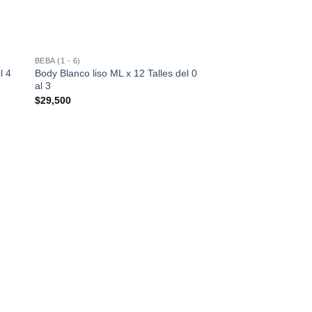
BEBA (1 - 6)
l 4
Body Blanco liso ML x 12 Talles del 0
al 3
$
29,500