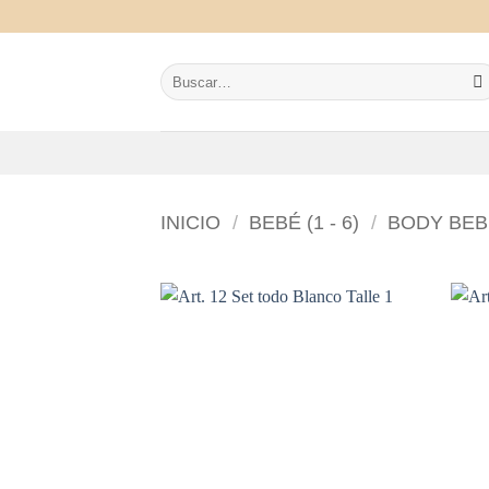
Saltar
al
contenido
Buscar
por:
INICIO
/
BEBÉ (1 - 6)
/
BODY BEB