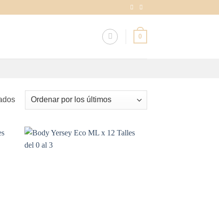
0
Ordenado
tados
por
los
últimos