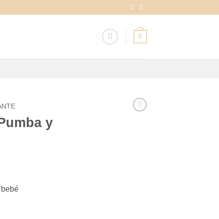
0
ANTE
Pumba y
u bebé